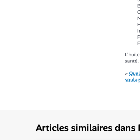
B
C
M
H
I
P
F
L'huil
santé.
>
Quel
soulag
Articles similaires dans