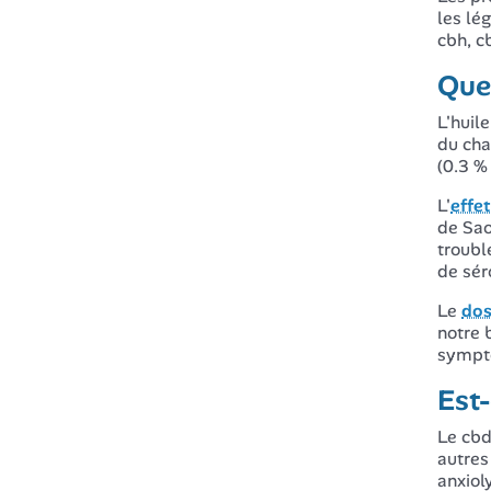
les lé
cbh, cb
Que
L'huil
du cha
(0.3 %
L'
effe
de
Sao
troubl
de sér
Le
dos
notre 
symptô
Est-
Le cbd
autres
anxiol