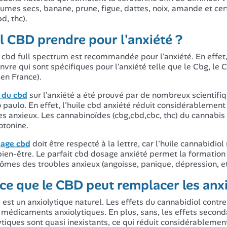
gumes secs, banane, prune, figue, dattes, noix, amande et ce
d, thc).
l CBD prendre pour l'anxiété ?
e cbd full spectrum est recommandée pour l'anxiété. En effet,
nvre qui sont spécifiques pour l'anxiété telle que le Cbg, le C
 en France).
t du cbd
sur l'anxiété a été prouvé par de nombreux scientif
 paulo. En effet, l'huile cbd anxiété réduit considérablemen
es anxieux. Les cannabinoïdes (cbg,cbd,cbc, thc) du cannabis 
otonine.
age cbd
doit être respecté à la lettre, car l'huile cannabidio
bien-être. Le parfait cbd dosage anxiété permet la formatio
mes des troubles anxieux (angoisse, panique, dépression, et
ce que le CBD peut remplacer les anx
 est un anxiolytique naturel. Les effets du cannabidiol contr
 médicaments anxiolytiques. En plus, sans, les effets secon
ytiques sont quasi inexistants, ce qui réduit considérableme