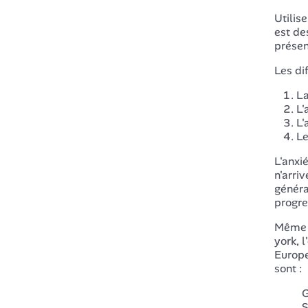
Utilis
est de
présen
Les di
La
L'
L'
Le
L'anxi
n'arri
généra
progre
Même s
york, 
Europe
sont :
G
S