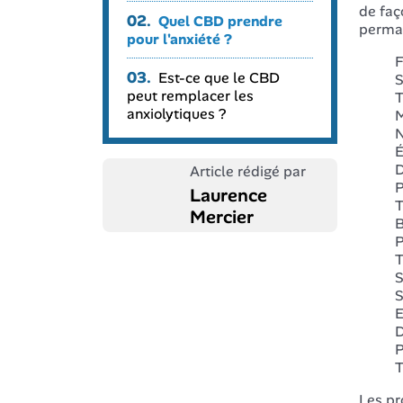
de faç
02.
Quel CBD prendre
perman
pour l'anxiété ?
F
03.
Est-ce que le CBD
S
peut remplacer les
T
anxiolytiques ?
M
N
É
D
Article rédigé par
P
Laurence
T
Mercier
B
P
T
S
S
E
D
P
T
Les pr