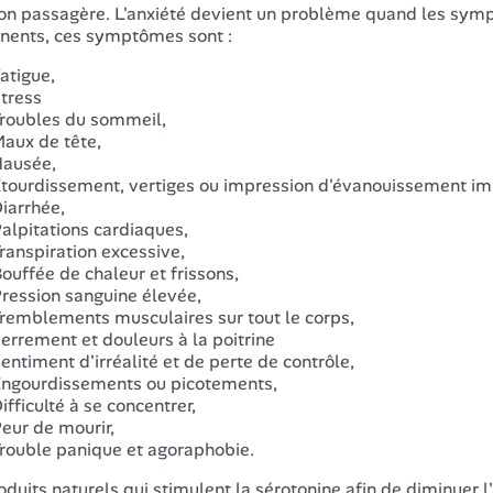
on passagère. L'anxiété devient un problème quand les sym
ents, ces symptômes sont :
atigue,
tress
roubles du sommeil,
aux de tête,
ausée,
tourdissement, vertiges ou impression d'évanouissement im
iarrhée,
alpitations cardiaques,
ranspiration excessive,
ouffée de chaleur et frissons,
ression sanguine élevée,
remblements musculaires sur tout le corps,
errement et douleurs à la poitrine
entiment d'irréalité et de perte de contrôle,
ngourdissements ou picotements,
ifficulté à se concentrer,
eur de mourir,
rouble panique et agoraphobie.
oduits naturels qui stimulent la sérotonine afin de diminuer l'