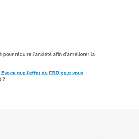
é pour réduire l'anxiété afin d'améliorer la
>
Est-ce que l'effet du CBD peut vous
é ?