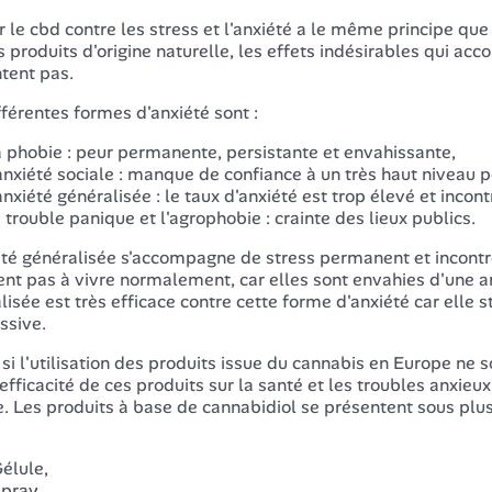
er le cbd contre les stress et l'anxiété a le même principe qu
s produits d'origine naturelle, les effets indésirables qui ac
tent pas.
fférentes formes d'anxiété sont :
 phobie : peur permanente, persistante et envahissante,
anxiété sociale : manque de confiance à un très haut niveau po
anxiété généralisée : le taux d'anxiété est trop élevé et incont
 trouble panique et l'agrophobie : crainte des lieux publics.
été généralisée s'accompagne de stress permanent et incontr
vent pas à vivre normalement, car elles sont envahies d'une a
lisée est très efficace contre cette forme d'anxiété car elle 
ssive.
i l'utilisation des produits issue du cannabis en Europe n
l'efficacité de ces produits sur la santé et les troubles anxieu
. Les produits à base de cannabidiol se présentent sous plus
élule,
pray,