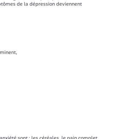
ptômes de la dépression deviennent
minent,
anxiété sont : les céréales, le pain complet,