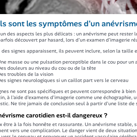
ls sont les symptômes d'un anévrism
l'un des aspects les plus délicats : un anévrisme peut reste
 parfois découvert par hasard, lors d'un examen d'imagerie ré
des signes apparaissent, ils peuvent inclure, selon la taille et
ne masse ou une pulsation perceptible dans le cou pour un 
es douleurs au niveau du cou ou de la tête
es troubles de la vision
es signes neurologiques si un caillot part vers le cerveau
gnes ne sont pas spécifiques et peuvent correspondre à bien 
n, à l'aide d'examens d'imagerie comme une échographie, un
stic. Ne tire jamais de conclusion seul à partir d'une liste 
évrisme carotidien est-il dangereux ?
x être à la fois honnête et rassurante. Un anévrisme stable, 
ent vers une complication. Le danger vient de deux situations
 vers le cerveau et provoquer un accident vasculaire cérébral