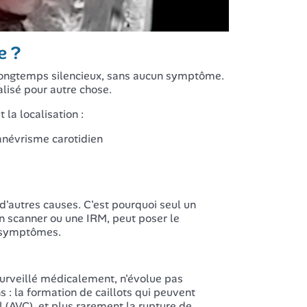
e ?
r longtemps silencieux, sans aucun symptôme.
alisé pour autre chose.
 la localisation :
anévrisme carotidien
d'autres causes. C'est pourquoi seul un
 scanner ou une IRM, peut poser le
de symptômes.
surveillé médicalement, n'évolue pas
 : la formation de caillots qui peuvent
 (AVC), et plus rarement la rupture de