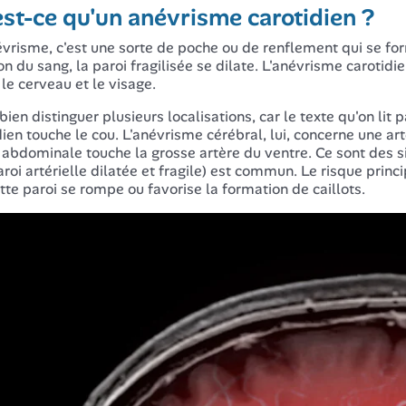
st-ce qu'un anévrisme carotidien ?
vrisme, c'est une sorte de poche ou de renflement qui se form
on du sang, la paroi fragilisée se dilate. L'anévrisme carotidie
 le cerveau et le visage.
 bien distinguer plusieurs localisations, car le texte qu'on lit
dien touche le cou. L'anévrisme cérébral, lui, concerne une art
e abdominale touche la grosse artère du ventre. Ce sont des s
roi artérielle dilatée et fragile) est commun. Le risque princip
tte paroi se rompe ou favorise la formation de caillots.