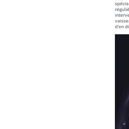
spécia
réguli
interv
vaisse
d'en d