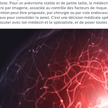
liste. Pour un anévrisme stable et de petite taille, le médeci
ère par imagerie, associée au contrôle des facteurs de risque
ention peut être proposée, par chirurgie ou par voie endovascu
aux pour consolider la zone). C'est une décision médicale spéc
iscuter avec ton médecin et le spécialiste, et de poser toutes