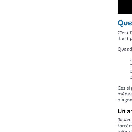
Que
C'est 
Il est
Quand 
U
D
D
D
Ces si
médeci
diagno
Un an
Je veu
forcém
migrer