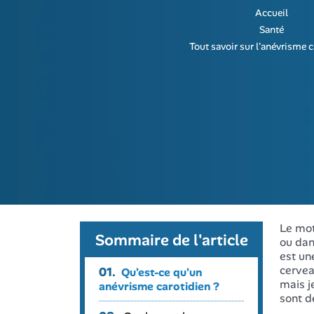
Accueil
Santé
Tout savoir sur l'anévrisme 
Le mot
Sommaire de l'article
ou dan
est un
cervea
01.
Qu'est-ce qu'un
mais j
anévrisme carotidien ?
sont d