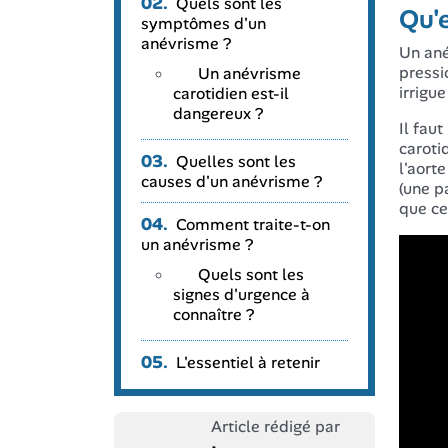
02.
Quels sont les
Qu'e
symptômes d'un
anévrisme ?
Un ané
pressi
Un anévrisme
irrigue
carotidien est-il
dangereux ?
Il faut
caroti
03.
Quelles sont les
l'aort
causes d'un anévrisme ?
(une pa
que ce
04.
Comment traite-t-on
un anévrisme ?
Quels sont les
signes d'urgence à
connaître ?
05.
L'essentiel à retenir
Article rédigé par