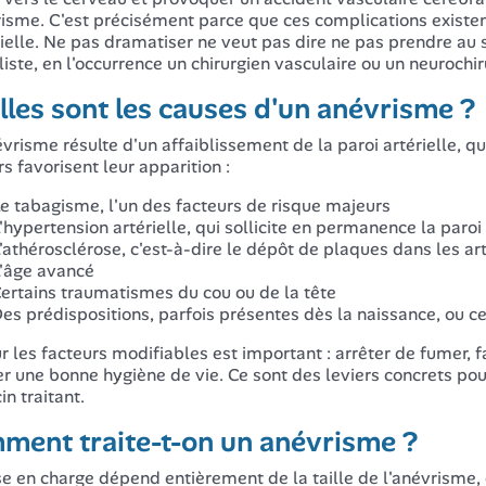
risme. C'est précisément parce que ces complications existen
ielle. Ne pas dramatiser ne veut pas dire ne pas prendre au s
liste, en l'occurrence un chirurgien vasculaire ou un neurochir
les sont les causes d'un anévrisme ?
vrisme résulte d'un affaiblissement de la paroi artérielle, qui
rs favorisent leur apparition :
e tabagisme, l'un des facteurs de risque majeurs
'hypertension artérielle, qui sollicite en permanence la paroi
'athérosclérose, c'est-à-dire le dépôt de plaques dans les ar
'âge avancé
ertains traumatismes du cou ou de la tête
es prédispositions, parfois présentes dès la naissance, ou ce
ur les facteurs modifiables est important : arrêter de fumer, f
r une bonne hygiène de vie. Ce sont des leviers concrets pour
n traitant.
ment traite-t-on un anévrisme ?
se en charge dépend entièrement de la taille de l'anévrisme, d