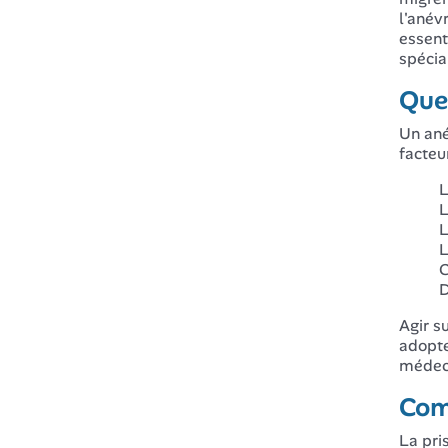
l'anév
essent
spécia
Quel
Un ané
facteu
L
L
L
L
C
D
Agir s
adopte
médeci
Com
La pri