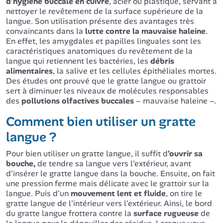
d'hygiène buccale en cuivre
, acier ou plastique, servant à
nettoyer le revêtement de la surface supérieure de la
langue. Son utilisation présente des avantages très
convaincants dans la
lutte contre la mauvaise haleine
.
En effet, les amygdales et papilles linguales sont les
caractéristiques anatomiques du revêtement de la
langue qui retiennent les bactéries, les
débris
alimentaires
, la salive et les cellules épithéliales mortes.
Des études ont prouvé que le gratte langue ou grattoir
sert à diminuer les niveaux de molécules responsables
des
pollutions olfactives buccales
– mauvaise haleine –.
Comment bien utiliser un gratte
langue ?
Pour bien utiliser un gratte langue, il suffit d
'ouvrir sa
bouche,
de tendre sa langue vers l'extérieur, avant
d'insérer le gratte langue dans la bouche. Ensuite, on fait
une pression ferme mais délicate avec le grattoir sur la
langue. Puis d'un
mouvement lent et fluide
, on tire le
gratte langue de l'intérieur vers l'extérieur. Ainsi, le bord
du gratte langue frottera contre la
surface rugueuse
de