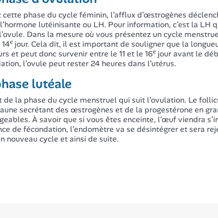
 cette phase du cycle féminin, l’afflux d’œstrogènes déclenc
 l’hormone lutéinisante ou LH. Pour information, c’est la LH q
 l’ovule. Dans la mesure où vous présentez un cycle menstrue
e
 14
jour. Cela dit, il est important de souligner que la long
e
rs et peut donc survenir entre le 11 et le 16
jour avant le déb
ation, l’ovule peut rester 24 heures dans l’utérus.
hase lutéale
git de la phase du cycle menstruel qui suit l’ovulation. Le fol
jaune secrétant des œstrogènes et de la progestérone en gra
geables. À savoir que si vous êtes enceinte, l’œuf viendra s
nce de fécondation, l’endomètre va se désintégrer et sera reje
un nouveau cycle et ainsi de suite.