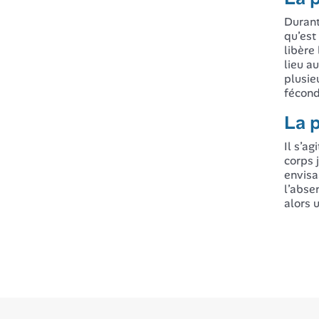
Durant
qu’est
libère
lieu au
plusieu
fécond
La p
Il s’a
corps 
envisa
l’abse
alors 