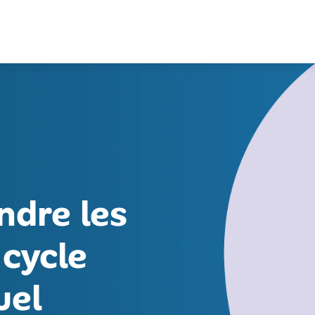
ndre les
 cycle
uel