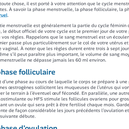
toute chose, il est porté à votre attention que le cycle mens
ctes. À savoir la phase menstruelle, la phase folliculaire, la p
ruel
.
tie menstruelle est généralement la partie du cycle féminin qu
, le début officiel de votre cycle est le premier jour de vot
e vos règles. Rappelons que le sang menstruel est un écoule
nier passe plus particulièrement sur le col de votre utérus et
ice vaginal. À noter que les règles durent entre trois à sept j
me s’il peut paraître plus important, le volume de sang moy
menstruelle ne dépasse jamais les 60 ml environ.
hase folliculaire
git d’une phase au cours de laquelle le corps se prépare à une 
es œstrogènes sollicitent les muqueuses de l’utérus qui von
er le terrain à l’éventuel œuf fécondé. En parallèle, une au
ulostimulante ou HFS stimule les follicules ovariens pour gros
ant un ovule qui sera prêt à être fertilisé chaque mois. Gard
te de façon considérable les jours précédents l’ovulation et a
suivante débute.
phase d’ovulation