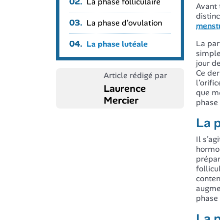
02.
La phase folliculaire
Avant 
distin
03.
La phase d’ovulation
menst
04.
La par
La phase lutéale
simple
jour d
Ce der
Article rédigé par
l’orif
Laurence
que mê
Mercier
phase 
La p
Il s’a
hormon
prépar
follic
conten
augmen
phase 
La 