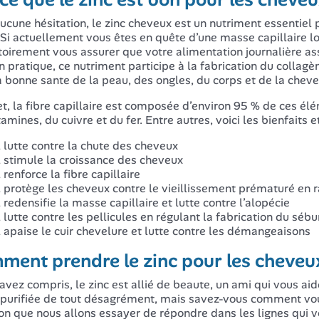
ucune hésitation, le zinc cheveux est un nutriment essentiel p
 Si actuellement vous êtes en quête d’une masse capillaire 
toirement vous assurer que votre alimentation journalière a
En pratique, ce nutriment participe à la fabrication du collag
a bonne sante de la peau, des ongles, du corps et de la cheve
et, la fibre capillaire est composée d’environ 95 % de ces é
amines, du cuivre et du fer. Entre autres, voici les bienfaits e
l lutte contre la chute des cheveux
l stimule la croissance des cheveux
l renforce la fibre capillaire
l protège les cheveux contre le vieillissement prématuré en 
l redensifie la masse capillaire et lutte contre l’alopécie
l lutte contre les pellicules en régulant la fabrication du séb
l apaise le cuir chevelure et lutte contre les démangeaisons
ment prendre le zinc pour les cheveu
’avez compris, le zinc est allié de beaute, un ami qui vous a
 purifiée de tout désagrément, mais savez-vous comment vo
on que nous allons essayer de répondre dans les lignes qui vo