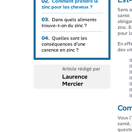
02.
Comment prendre le
zinc pour les cheveux ?
Sans a
sante.
03.
Dans quels aliments
obliga
trouve-t-on du zinc ?
zinc. 
pour l
04.
Quelles sont les
En eff
conséquences d’une
des vit
carence en zinc ?
I
I
Article rédigé par
I
Laurence
I
Mercier
I
I
I
Com
Vous l
santé,
questi