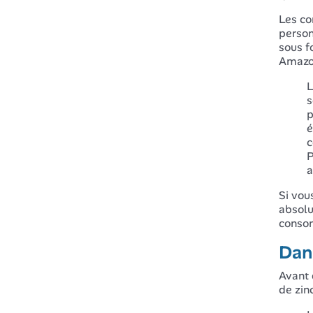
Les co
person
sous f
Amazon
L
s
p
é
c
P
a
Si vou
absolu
consom
Dans
Avant 
de zinc