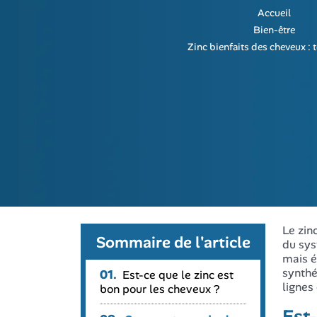
Accueil
Bien-être
Zinc bienfaits des cheveux : t
Le zin
Sommaire de l'article
du sys
mais é
synthé
01.
Est-ce que le zinc est
lignes
bon pour les cheveux ?
Est-