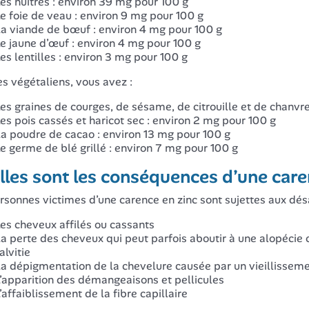
es huîtres : environ 39 mg pour 100 g
e foie de veau : environ 9 mg pour 100 g
a viande de bœuf : environ 4 mg pour 100 g
e jaune d’œuf : environ 4 mg pour 100 g
es lentilles : environ 3 mg pour 100 g
es végétaliens, vous avez :
es graines de courges, de sésame, de citrouille et de chanvr
es pois cassés et haricot sec : environ 2 mg pour 100 g
a poudre de cacao : environ 13 mg pour 100 g
e germe de blé grillé : environ 7 mg pour 100 g
les sont les conséquences d’une care
rsonnes victimes d’une carence en zinc sont sujettes aux dé
es cheveux affilés ou cassants
a perte des cheveux qui peut parfois aboutir à une alopéci
alvitie
a dépigmentation de la chevelure causée par un vieillissem
’apparition des démangeaisons et pellicules
’affaiblissement de la fibre capillaire