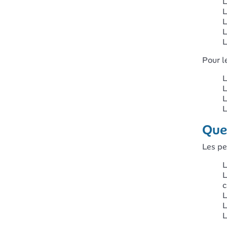
L
L
L
L
L
Pour l
L
L
L
L
Quel
Les pe
L
L
c
L
L
L