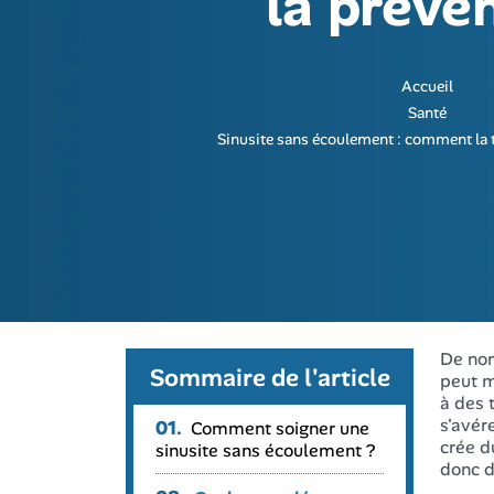
la préven
Accueil
Santé
Sinusite sans écoulement : comment la tr
De nom
Sommaire de l'article
peut m
à des 
s'avér
01.
Comment soigner une
crée d
sinusite sans écoulement ?
donc d