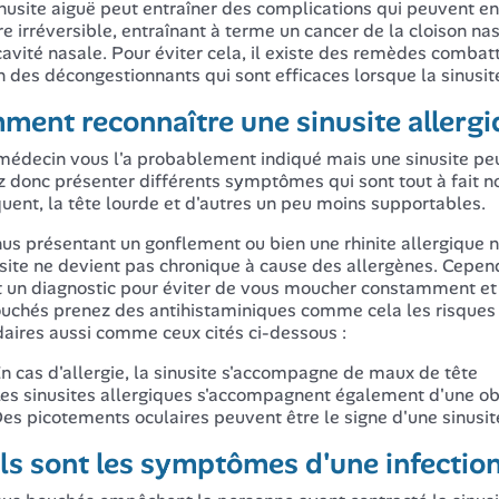
nusite aiguë peut entraîner des complications qui peuvent
e irréversible, entraînant à terme un cancer de la cloison n
cavité nasale. Pour éviter cela, il existe des remèdes combatt
n des décongestionnants qui sont efficaces lorsque la sinusit
ment reconnaître une sinusite allergi
médecin vous l'a probablement indiqué mais une sinusite peu
 donc présenter différents symptômes qui sont tout à fait
quent, la tête lourde et d'autres un peu moins supportables.
nus présentant un gonflement ou bien une rhinite allergique 
usite ne devient pas chronique à cause des allergènes. Cepen
t un diagnostic pour éviter de vous moucher constamment et 
uchés prenez des antihistaminiques comme cela les risques a
aires aussi comme ceux cités ci-dessous :
n cas d'allergie, la sinusite s'accompagne de maux de tête
es sinusites allergiques s'accompagnent également d'une ob
es picotements oculaires peuvent être le signe d'une sinusit
ls sont les symptômes d'une infection