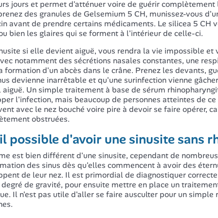
urs jours et permet d'atténuer voire de guérir complètement 
 prenez des granules de Gelsemium 5 CH, munissez-vous d'un
n avant de prendre certains médicaments. Le silicea 5 CH vo
u bien les glaires qui se forment à l'intérieur de celle-ci.
nusite si elle devient aiguë, vous rendra la vie impossible et
avec notamment des sécrétions nasales constantes, une respi
la formation d'un abcès dans le crâne. Prenez les devants, gu
nus devienne inarrêtable et qu'une surinfection vienne gâcher
 aiguë. Un simple traitement à base de sérum rhinopharyngite
pper l'infection, mais beaucoup de personnes atteintes de ce 
vent avec le nez bouché voire pire à devoir se faire opérer, ca
ètement obstruées.
il possible d'avoir une sinusite sans 
me est bien différent d'une sinusite, cependant de nombreu
mation des sinus dès qu'elles commencent à avoir des éte
ppent de leur nez. Il est primordial de diagnostiquer correct
egré de gravité, pour ensuite mettre en place un traitement 
rue. Il n'est pas utile d'aller se faire ausculter pour un simpl
nes.