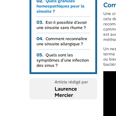
02.
Quels granulés
Com
homeopathiques pour la
sinusite ?
Une cr
cela d
03.
Est-il possible d'avoir
recomm
une sinusite sans rhume ?
comme 
est au
04.
Comment reconnaître
méthod
une sinusite allergique ?
Un nez
terme 
05.
Quels sont les
ou bie
symptômes d'une infection
bactér
des sinus ?
Article rédigé par
Laurence
Mercier