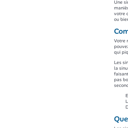
Une si
manièr
votre 
ou bie
Com
Votre 
pouvez
qui pi
Les si
la sin
faisan
pas bo
second
E
L
D
Que