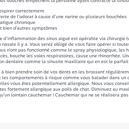
nus bouchés empêchent la personne ayant contracté la sinusit
espirer correctement
erte de l'odorat à cause d'une narine ou plusieurs bouchées
atigue chronique
t bien d'autres symptômes
e d'inflammation des sinus aiguë est opérable via chirurgie (
n nasale il y a. Vous serez obligé de vous faire opérer si toute
nus n'ont pas fonctionné comme le spray physiologique, les hu
cès, bouche les voies respiratoires, cause une rhinorrhée. Un
ion dentaire comme la sinusite maxillaire qui en est le parfai
z à bien prendre soin de vos dents en les brossant régulièrem
t les comportements à risque comme vous balader dans un c
lles vous êtes potentiellement allergique. Nous vous consei
tes fortement allergique aux poils de chat. Diminuez au max
qu'un lointain cauchemar ! Cauchemar qui ne se réalisera pas 