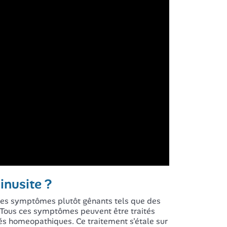
inusite ?
 des symptômes plutôt gênants tels que des
. Tous ces symptômes peuvent être traités
és homeopathiques. Ce traitement s'étale sur