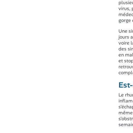
plusie
virus,
médeci
gorge o
Une si
jours 
voire 
des si
en mal
et sto
retrou
compl
Est-
Le rhu
inflam
s'écha
même d
s'obst
semai