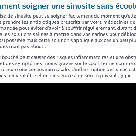
ment soigner une sinusite sans écou
ise de sinusite peut se soigner facilement du moment qu'elle 
e prendre les antibiotiques prescrits par votre médecin et de
andée pour éviter d'avoir à souffrir régulièrement, durant d
les solutions salines à mettre dans vos narines pour déblo
ssi possible mais cette solution s'applique aux cas un peu plu
es n'ont pas abouti.
 bouché peut causer des risques inflammatoires et une obstru
et des symptômes moins graves sur le court terme comme de 
n encore une congestion nasale. L'inflammation des sinus est
ies peuvent être éliminées grâce à un sérum physiologique.