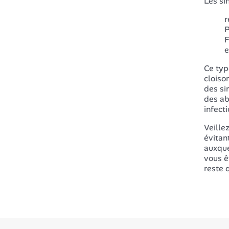
Les si
r
P
F
e
Ce typ
cloiso
des si
des ab
infect
Veille
évitan
auxque
vous ê
reste 