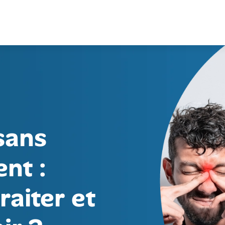
sans
nt :
aiter et