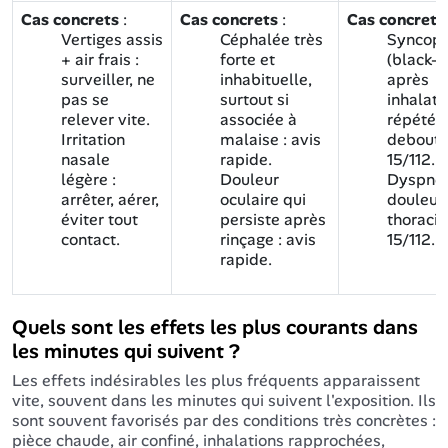
Cas concrets
:
Cas concrets
:
Cas concret
Vertiges assis
Céphalée très
Syncop
+ air frais :
forte et
(black-o
surveiller, ne
inhabituelle,
après
pas se
surtout si
inhalati
relever vite.
associée à
répétée
Irritation
malaise : avis
debout :
nasale
rapide.
15/112.
légère :
Douleur
Dyspné
arrêter, aérer,
oculaire qui
douleur
éviter tout
persiste après
thoraciq
contact.
rinçage : avis
15/112.
rapide.
Quels sont les effets les plus courants dans
les minutes qui suivent ?
Les effets indésirables les plus fréquents apparaissent
vite, souvent dans les minutes qui suivent l'exposition. Ils
sont souvent favorisés par des conditions très concrètes :
pièce chaude, air confiné, inhalations rapprochées,