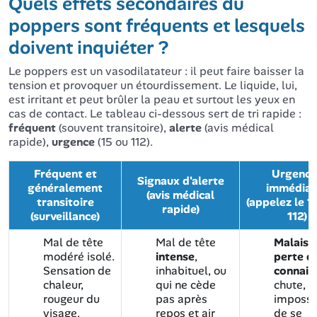
Quels effets secondaires du
poppers sont fréquents et lesquels
doivent inquiéter ?
Le poppers est un vasodilatateur : il peut faire baisser la
tension et provoquer un étourdissement. Le liquide, lui,
est irritant et peut brûler la peau et surtout les yeux en
cas de contact. Le tableau ci-dessous sert de tri rapide :
fréquent
(souvent transitoire),
alerte
(avis médical
rapide),
urgence
(15 ou 112).
Fréquent et
Urgence
Signaux d'alerte
généralement
immédiat
(avis médical
transitoire
(appelez le 1
rapide)
(surveillance)
112)
Mal de tête
Mal de tête
Malaise
modéré isolé.
intense
,
perte d
Sensation de
inhabituel, ou
connais
chaleur,
qui ne cède
chute,
rougeur du
pas après
impossib
visage.
repos et air
de se