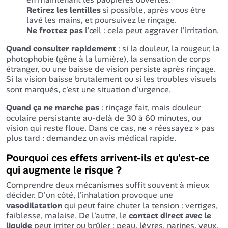
Retirez les lentilles
si possible, après vous être
lavé les mains, et poursuivez le rinçage.
Ne frottez pas
l'œil : cela peut aggraver l'irritation.
Quand consulter rapidement
: si la douleur, la rougeur, la
photophobie (gêne à la lumière), la sensation de corps
étranger, ou une baisse de vision persiste après rinçage.
Si la vision baisse brutalement ou si les troubles visuels
sont marqués, c'est une situation d'urgence.
Quand ça ne marche pas
: rinçage fait, mais douleur
oculaire persistante au-delà de 30 à 60 minutes, ou
vision qui reste floue. Dans ce cas, ne « réessayez » pas
plus tard : demandez un avis médical rapide.
Pourquoi ces effets arrivent-ils et qu'est-ce
qui augmente le risque ?
Comprendre deux mécanismes suffit souvent à mieux
décider. D'un côté, l'inhalation provoque une
vasodilatation
qui peut faire chuter la tension : vertiges,
faiblesse, malaise. De l'autre, le
contact direct avec le
liquide
peut irriter ou brûler : peau, lèvres, narines, yeux.