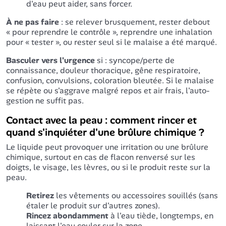
d'eau peut aider, sans forcer.
À ne pas faire
: se relever brusquement, rester debout
« pour reprendre le contrôle », reprendre une inhalation
pour « tester », ou rester seul si le malaise a été marqué.
Basculer vers l'urgence
si : syncope/perte de
connaissance, douleur thoracique, gêne respiratoire,
confusion, convulsions, coloration bleutée. Si le malaise
se répète ou s'aggrave malgré repos et air frais, l'auto-
gestion ne suffit pas.
Contact avec la peau : comment rincer et
quand s'inquiéter d'une brûlure chimique ?
Le liquide peut provoquer une irritation ou une brûlure
chimique, surtout en cas de flacon renversé sur les
doigts, le visage, les lèvres, ou si le produit reste sur la
peau.
Retirez
les vêtements ou accessoires souillés (sans
étaler le produit sur d'autres zones).
Rincez abondamment
à l'eau tiède, longtemps, en
laissant l'eau couler sur la zone.