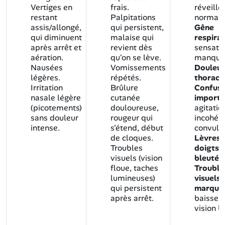
Vertiges en
frais.
réveille
restant
Palpitations
normal
assis/allongé,
qui persistent,
Gêne
qui diminuent
malaise qui
respirat
après arrêt et
revient dès
sensati
aération.
qu'on se lève.
manque d
Nausées
Vomissements
Douleur
légères.
répétés.
thoraci
Irritation
Brûlure
Confusi
nasale légère
cutanée
importa
(picotements)
douloureuse,
agitatio
sans douleur
rougeur qui
incohére
intense.
s'étend, début
convulsi
de cloques.
Lèvres 
Troubles
doigts
visuels (vision
bleutés
.
floue, taches
Trouble
lumineuses)
visuels
qui persistent
marqué
après arrêt.
baisse 
vision b