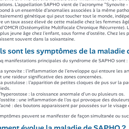
lations. L'appellation SAPHO vient de l'acronyme "Synovite -
pond à un ensemble d'anomalies associées à la même patholo
itairement) génétique qui peut toucher tout le monde, indé
e un taux assez élevé de cette maladie chez les femmes âgée
 d'OMCR (Ostéomyélite Multifocale Chronique Récurrente). L
 plus jeune âge chez l'enfant, sous forme d'ostéite. Chez le
issent souvent dans la soixantaine.
ls sont les symptômes de la maladie
nq manifestations principales du syndrome de SAPHO sont :
a synovite : l'inflammation de l'enveloppe qui entoure les a
t une raideur significative des zones concernées.
a pustulose : l'apparition de petites cloques de pus sur la 
ieds.
'hyperostose : la croissance anormale d'un ou plusieurs os.
'ostéite : une inflammation de l'os qui provoque des douleur
'acné : des boutons apparaissent par poussées sur le visage 
mptômes peuvent se manifester de façon simultanée ou succ
ment évolue la maladie de SAPHO ?