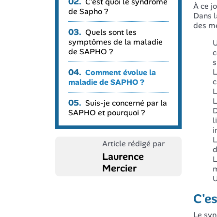
02.
C'est quoi le syndrome
À ce j
de Sapho ?
Dans l
des mé
03.
Quels sont les
symptômes de la maladie
U
de SAPHO ?
c
s
04.
L
Comment évolue la
c
maladie de SAPHO ?
L
L
05.
Suis-je concerné par la
D
SAPHO et pourquoi ?
l
i
L
Article rédigé par
d
Laurence
L
Mercier
m
U
C'e
Le syn