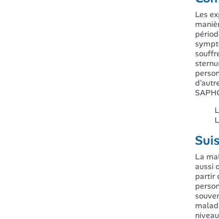
Les ex
manièr
périod
symptô
souffr
sternu
person
d'autr
SAPHO 
L
L
Sui
La mal
aussi 
partir
person
souven
maladi
niveau