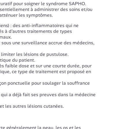
t curatif pour soigner le syndrome SAPHO.
ssentiellement à administrer des soins et/ou
'atténuer les symptômes.
ens) : des anti-inflammatoires qui ne
és à d'autres traitements de types
imaux.
et sous une surveillance accrue des médecins,
limiter les lésions de pustulose.
tique du patient.
ès faible dose et sur une courte durée, pour
ratique, ce type de traitement est proposé en
on ponctuelle pour soulager la souffrance
e qui a déjà fait ses preuves dans la médecine
t les autres lésions cutanées.
e généralement la peau, les os et les