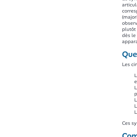
articu
corres
(major
observ
plutôt
dès le
appara
Que
Les ci
L
e
L
p
L
L
L
Ces sy
Com