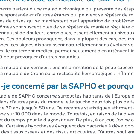
perts parlent d'une maladie chronique qui présente des étap
e spontanée et d'autres étapes qui peuvent se répéter de m
es de crises qui se manifestent par l'apparition de problèmes
mes sont susceptibles de se répéter de manière régulière ch
ent aussi de douleurs chroniques, essentiellement au nivea
m. Ces douleurs provoquent, dans la plupart des cas, des tr
nes, ces signes disparaissent naturellement sans évoluer ve
es, le traitement médical permet seulement d'en atténuer l'i
peut provoquer d'autres maladies.
a maladie de Verneuil : une inflammation de la peau causée
a maladie de Crohn ou la rectocolite hémorragique : inflamma
s-je concerné par la SAPHO et pourqu
adie de SAPHO concerne surtout les habitants de l'Europe d
dans d'autres pays du monde, elle touche deux fois plus de
 de 30 ans jusqu'à 50 ans. De récentes statistiques affirme
ne sur 10 000 dans le monde. Toutefois, en raison de la div
t du temps pour le diagnostiquer. De plus, à ce jour, l'on ne 
e. Certaines hypothèses évoquent des bactéries à développ
 des tissus osseux et des tissus articulaires. D'autres soulig