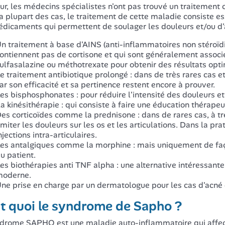
our, les médecins spécialistes n'ont pas trouvé un traitemen
a plupart des cas, le traitement de cette maladie consiste e
dicaments qui permettent de soulager les douleurs et/ou d
n traitement à base d'AINS (anti-inflammatoires non stéroïdi
ontiennent pas de cortisone et qui sont généralement associ
ulfasalazine ou méthotrexate pour obtenir des résultats opt
e traitement antibiotique prolongé : dans de très rares cas 
ar son efficacité et sa pertinence restent encore à prouver.
es bisphosphonates : pour réduire l'intensité des douleurs et 
a kinésithérapie : qui consiste à faire une éducation thérapeu
es corticoïdes comme la prednisone : dans de rares cas, à tr
imiter les douleurs sur les os et les articulations. Dans la p
njections intra-articulaires.
es antalgiques comme la morphine : mais uniquement de faç
u patient.
es biothérapies anti TNF alpha : une alternative intéressant
oderne.
ne prise en charge par un dermatologue pour les cas d'acné e
st quoi le syndrome de Sapho ?
drome SAPHO est une maladie auto-inflammatoire qui affect