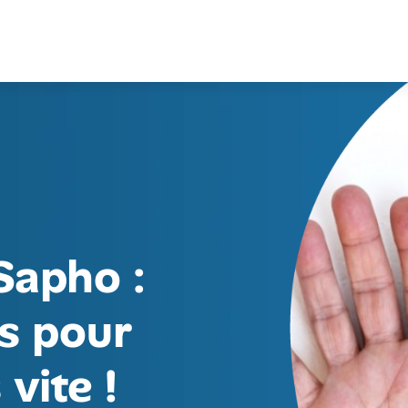
Sapho :
s pour
 vite !