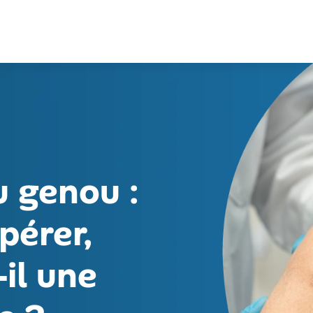
u genou :
pérer,
il une