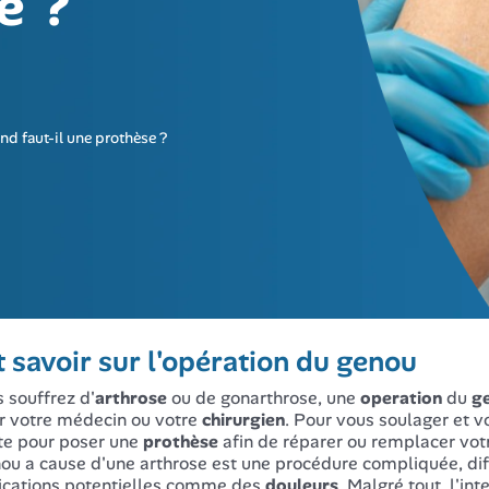
e ?
nd faut-il une prothèse ?
 savoir sur l'opération du genou
s souffrez d'
arthrose
ou de gonarthrose, une
operation
du
g
ar votre médecin ou votre
chirurgien
. Pour vous soulager et v
ite pour poser une
prothèse
afin de réparer ou remplacer vo
ou a cause d'une arthrose est une procédure compliquée, dif
cations potentielles comme des
douleurs
. Malgré tout, l'in