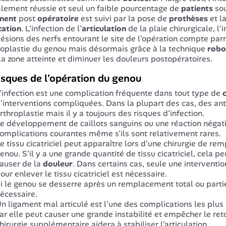
lement réussie et seul un faible pourcentage de
patients
sou
ement
post
opératoire
est suivi par la pose de
prothèses
et l
cation
. L'infection de l'
articulation
de la plaie chirurgicale, l'i
 lésions des nerfs entourant le site de l'opération compte pa
roplastie du genou mais désormais grâce à la technique
robo
 la zone atteinte et diminuer les douleurs postopératoires.
isques de l'opération du genou
'infection est une complication fréquente dans tout type de
'interventions compliquées. Dans la plupart des cas, des ant
rthroplastie mais il y a toujours des risques d'infection.
e développement de caillots sanguins ou une réaction négati
omplications courantes même s'ils sont relativement rares.
e tissu cicatriciel peut apparaître lors d'une chirurgie de 
enou. S'il y a une grande quantité de tissu cicatriciel, cela
auser de la
douleur
. Dans certains cas, seule une interventi
our enlever le tissu cicatriciel est nécessaire.
i le genou se desserre après un remplacement total ou parti
écessaire.
n ligament mal articulé est l'une des complications les plu
ar elle peut causer une grande instabilité et empêcher le ret
hirurgie supplémentaire aidera à stabiliser l'articulation.