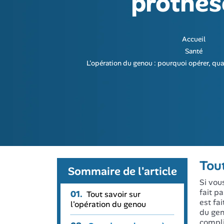
prothès
Accueil
Santé
L'opération du genou : pourquoi opérer, qua
Tout
Sommaire de l'article
Si vou
fait p
01.
Tout savoir sur
est fa
l'opération du genou
du gen
compli