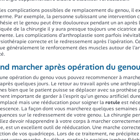
les complications possibles de remplacement du genou, il ex
terme. Par exemple, la personne subissant une intervention c
thésie et le genou peut être douloureux pendant un an après la
quée de la chirurgie il y aura presque toujours une cicatrice
ente. Les complications d’arthroplastie sont parfois inévitabl
siothérapie correcte et le redressement après l'opération. Cel
ue généralement le renforcement des muscles autour de l'art
té.
nd marcher après opération du genou
une opération du genou vous pouvez recommencer à marcher
après quelques jours. Le retour au travail après une arthrop
es bien que le patient puisse se déplacer avec sa prothèse p
ent important de garder à l'esprit qu'un genou artificiel d
emplacé mais une rééducation pour soigner la
rotule
est néce
escence. La façon dont vous marcherez quelques semaines a
uences sur le redressement de votre genou. La chirurgie per
llez devoir réapprendre à votre corps à marcher correctemen
ée, est un excellent outil de rééducation. Une marche correcte
ction de vos quadriceps. Lors de ce traitement, ne précipitez
sent votre marche. Au début, gardez la position jambes fléch