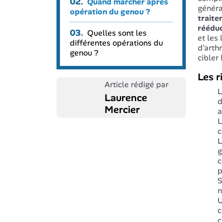
02.
Quand marcher après
généra
opération du genou ?
trait
réédu
03.
Quelles sont les
et les
différentes opérations du
d'arth
genou ?
cibler
Les r
Article rédigé par
L
Laurence
d
Mercier
a
L
c
L
g
c
p
S
n
U
c
c