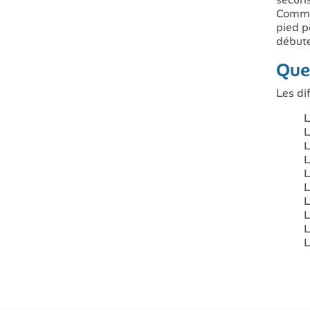
Commen
pied p
débute
Quel
Les di
L
L
L
L
L
L
L
L
L
L