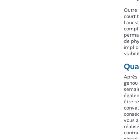
Outre 
court 
l'anes
compli
perman
de phy
impliq
stabili
Qua
Après 
genou 
semain
égalem
être r
conval
conséq
vous a
réalis
contra
sécuri