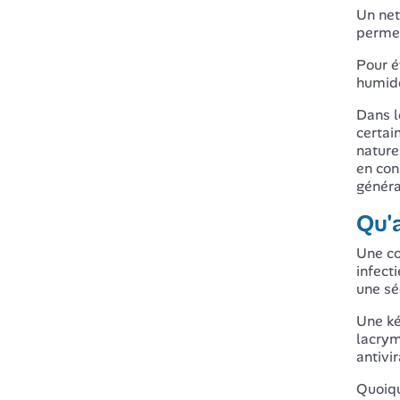
Un net
permet
Pour é
humide
Dans l
certai
nature
en con
généra
Qu'a
Une co
infect
une sé
Une ké
lacrym
antivi
Quoiqu