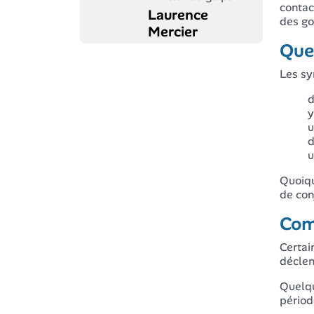
contac
Laurence
des go
Mercier
Quel
Les sy
d
y
u
d
u
Quoiqu
de con
Com
Certai
déclen
Quelqu
périod