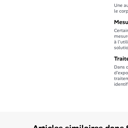
Une au
le cor
Mesu
Certai
mesure
à l'ut
soluti
Trai
Dans d
d'expo
traite
identi