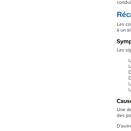
conduir
Réca
Les co
à un a
Sym
Les si
U
U
D
D
U
U
Caus
Une de
des po
D'autr