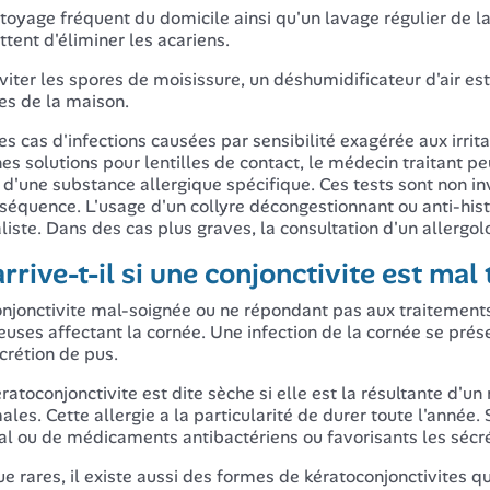
toyage fréquent du domicile ainsi qu'un lavage régulier de l
tent d'éliminer les acariens.
viter les spores de moisissure, un déshumidificateur d'air est
s de la maison.
es cas d'infections causées par sensibilité exagérée aux irri
nes solutions pour lentilles de contact, le médecin traitant peu
 d'une substance allergique spécifique. Ces tests sont non in
séquence. L'usage d'un collyre décongestionnant ou anti-his
liste. Dans des cas plus graves, la consultation d'un allergol
rrive-t-il si une conjonctivite est mal 
njonctivite mal-soignée ou ne répondant pas aux traitements 
ieuses affectant la cornée. Une infection de la cornée se pré
crétion de pus.
ratoconjonctivite est dite sèche si elle est la résultante d'
ales. Cette allergie a la particularité de durer toute l'année.
ral ou de médicaments antibactériens ou favorisants les sécr
e rares, il existe aussi des formes de kératoconjonctivites 