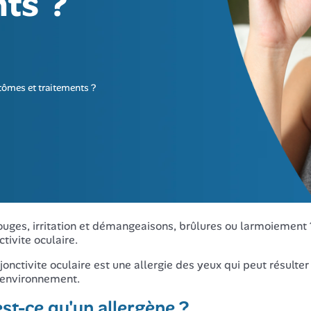
ts ?
tômes et traitements ?
ouges, irritation et démangeaisons, brûlures ou larmoiement
tivite oculaire.
jonctivite oculaire est une allergie des yeux qui peut résulte
'environnement.
st-ce qu'un allergène ?