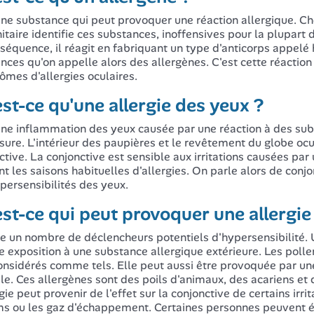
une substance qui peut provoquer une réaction allergique. 
taire identifie ces substances, inoffensives pour la plupar
séquence, il réagit en fabriquant un type d'anticorps appelé
nces qu'on appelle alors des allergènes. C'est cette réaction
mes d'allergies oculaires.
st-ce qu'une allergie des yeux ?
une inflammation des yeux causée par une réaction à des su
sure. L'intérieur des paupières et le revêtement du globe o
ctive. La conjonctive est sensible aux irritations causées par
t les saisons habituelles d'allergies. On parle alors de conjo
persensibilités des yeux.
st-ce qui peut provoquer une allergie
ste un nombre de déclencheurs potentiels d'hypersensibilité.
e exposition à une substance allergique extérieure. Les poll
onsidérés comme tels. Elle peut aussi être provoquée par une
le. Ces allergènes sont des poils d'animaux, des acariens et
gie peut provenir de l'effet sur la conjonctive de certains irri
s ou les gaz d'échappement. Certaines personnes peuvent éga