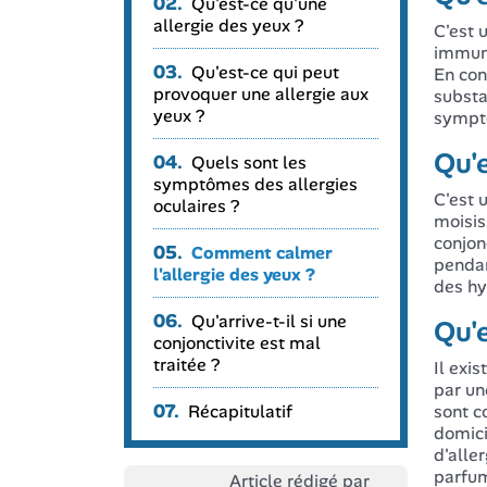
02.
Qu'est-ce qu'une
allergie des yeux ?
C'est 
immuni
03.
Qu'est-ce qui peut
En con
provoquer une allergie aux
substa
yeux ?
symptô
Qu'e
04.
Quels sont les
symptômes des allergies
C'est 
oculaires ?
moisis
conjon
05.
Comment calmer
pendan
l'allergie des yeux ?
des hy
06.
Qu'arrive-t-il si une
Qu'e
conjonctivite est mal
traitée ?
Il exi
par un
07.
Récapitulatif
sont c
domici
d'aller
parfum
Article rédigé par