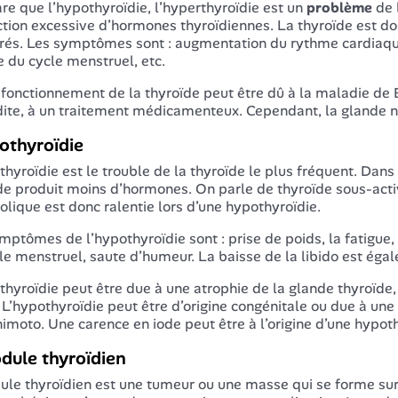
are que l’hypothyroïdie, l’hyperthyroïdie est un
problème
de 
tion excessive d’hormones thyroïdiennes. La thyroïde est d
rés. Les symptômes sont : augmentation du rythme cardiaque,
e du cycle menstruel, etc.
fonctionnement de la thyroïde peut être dû à la maladie de 
dite, à un traitement médicamenteux. Cependant, la glande ne
othyroïdie
thyroïdie est le trouble de la thyroïde le plus fréquent. Dans
de produit moins d’hormones. On parle de thyroïde sous-acti
lique est donc ralentie lors d’une hypothyroïdie.
mptômes de l’hypothyroïdie sont : prise de poids, la fatigue
le menstruel, saute d’humeur. La baisse de la libido est ég
thyroïdie peut être due à une atrophie de la glande thyroïde,
. L’hypothyroïdie peut être d’origine congénitale ou due à u
imoto. Une carence en iode peut être à l’origine d’une hypoth
dule thyroïdien
ule thyroïdien est une tumeur ou une masse qui se forme sur 