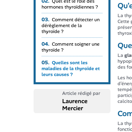
02.
Quel est le rôle des
Qu'e
hormones thyroïdiennes ?
La thy
03.
Comment détecter un
Cette 
dérèglement de la
présen
thyroïde ?
thyroxi
Quel
04.
Comment soigner une
thyroïde ?
La
gla
hypoph
05.
Quelles sont les
des fo
maladies de la thyroïde et
leurs causes ?
Les ho
d’éner
tempér
Article rédigé par
partic
Laurence
calcit
Mercier
Com
La thy
foncti