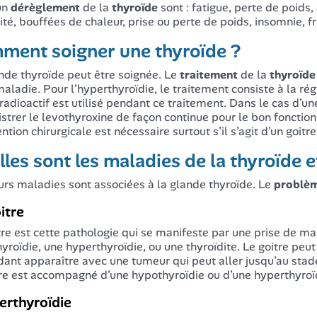
un
dérèglement
de la
thyroïde
sont : fatigue, perte de poids
lité, bouffées de chaleur, prise ou perte de poids, insomnie, fr
ment soigner une thyroïde ?
nde thyroïde peut être soignée. Le
traitement
de la
thyroïde
maladie. Pour l’hyperthyroïdie, le traitement consiste à la r
 radioactif est utilisé pendant ce traitement. Dans le cas d’un
strer le levothyroxine de façon continue pour le bon fonctio
ntion chirurgicale est nécessaire surtout s’il s’agit d’un goitr
les sont les maladies de la thyroïde e
urs maladies sont associées à la glande thyroïde. Le
problè
itre
tre est cette pathologie qui se manifeste par une prise de ma
yroïdie, une hyperthyroïdie, ou une thyroïdite. Le goitre peut
ant apparaître avec une tumeur qui peut aller jusqu’au stad
tre est accompagné d’une hypothyroïdie ou d’une hyperthyroï
erthyroïdie