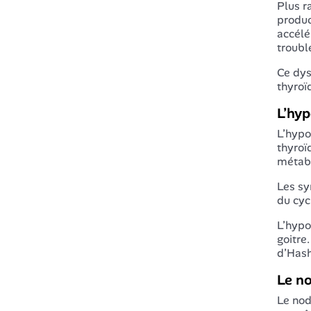
Plus r
produc
accélé
troubl
Ce dys
thyroï
L’hyp
L’hypo
thyroï
métabo
Les sy
du cyc
L’hypo
goitre
d’Hash
Le no
Le nod