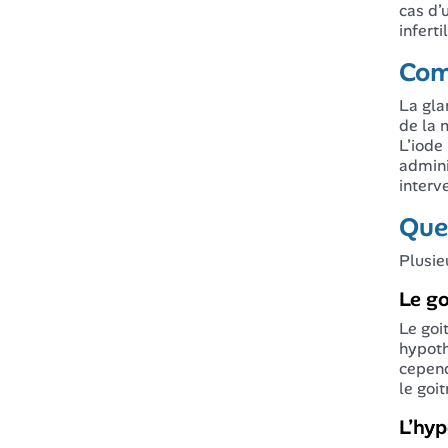
cas d’
inferti
Com
La gla
de la 
L’iode
admini
interve
Quel
Plusie
Le go
Le goi
hypoth
cepend
le goi
L’hyp