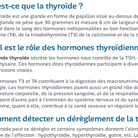
st-ce que la thyroïde ?
roïde est une glande en forme de papillon situé au-dessus de
glande ne pèse que 30 grammes et mesure 6 cm de largeur et 
t dans le sang des hormones indispensables au bon fonctionn
ne (T4), de la triiodothyronine (T3) de la calcitonine et de la 
 est le rôle des hormones thyroïdien
nde thyroïde
sécrète les hormones sous contrôle de la TSH,
ysaire. Ces hormones dites thyroïdiennes participent à dive
nctions vitales.
rmones T3 et T4 contribuent à la digestion des macronutrime
gie. Les hormones thyroïdiennes jouent aussi un grand rôle da
ature corporelle, de la pression sanguine, et de la respirati
ipent d’autre part à l’entretien du système nerveux et du sys
onine, quant à elle, contribue à la santé osseuse en régulan
ment détecter un dérèglement de la t
roïde peut se dérégler et certains symptômes donnent l’ale
on de l’affection : hypothyroïdie, hyperthyroïdie, goitre, et