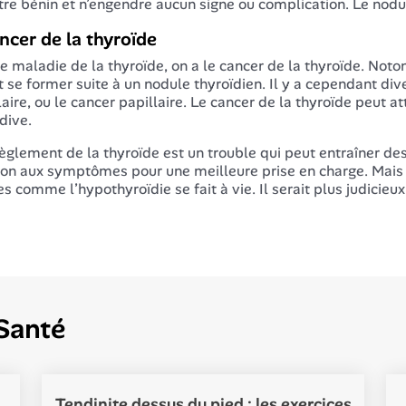
tre bénin et n’engendre aucun signe ou complication. Le nodu
ncer de la thyroïde
maladie de la thyroïde, on a le cancer de la thyroïde. Notons
t se former suite à un nodule thyroïdien. Il y a cependant div
ulaire, ou le cancer papillaire. Le cancer de la thyroïde peut a
dive.
èglement de la thyroïde est un trouble qui peut entraîner des
ion aux symptômes pour une meilleure prise en charge. Mais 
es comme l’hypothyroïdie se fait à vie. Il serait plus judicieux
Santé
Tendinite dessus du pied : les exercices