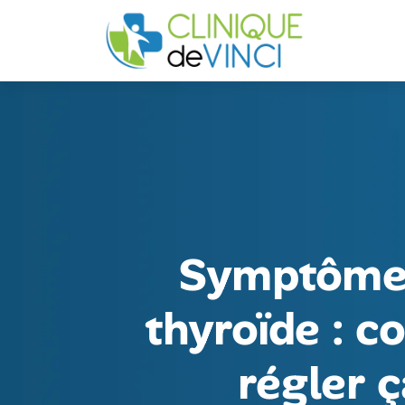
Symptôme 
thyroïde : 
régler ç