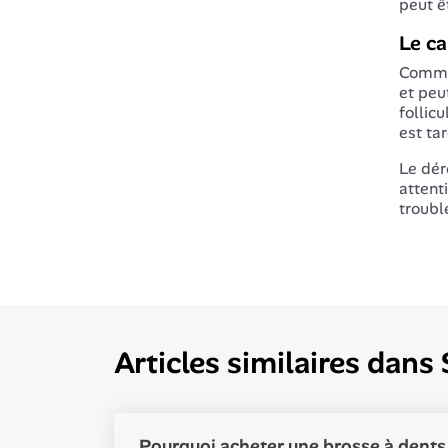
peut ê
Le ca
Comme 
et peu
follic
est tar
Le dér
attent
troubl
Articles similaires dans
Pourquoi acheter une brosse à dents