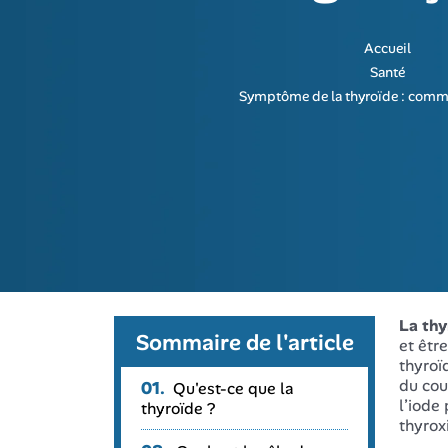
Accueil
Santé
Symptôme de la thyroïde : comme
La thy
Sommaire de l'article
et êtr
thyroï
du cou
01.
Qu'est-ce que la
l’iode
thyroïde ?
thyroxi