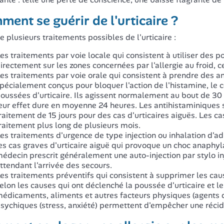
ent se guérir de l'urticaire ?
te plusieurs traitements possibles de l'urticaire :
es traitements par voie locale qui consistent à utiliser de
irectement sur les zones concernées par l'allergie au froid,
es traitements par voie orale qui consistent à prendre des 
pécialement conçus pour bloquer l'action de l'histamine, le
oussées d'urticaire. Ils agissent normalement au bout de 30
eur effet dure en moyenne 24 heures. Les antihistaminiques 
raitement de 15 jours pour des cas d'urticaires aiguës. Les c
raitement plus long de plusieurs mois.
es traitements d'urgence de type injection ou inhalation d'adr
es cas graves d'urticaire aiguë qui provoque un choc anaph
édecin prescrit généralement une auto-injection par stylo in
ttendant l'arrivée des secours.
es traitements préventifs qui consistent à supprimer les causes
elon les causes qui ont déclenché la poussée d'urticaire et le
édicaments, aliments et autres facteurs physiques (agents d
sychiques (stress, anxiété) permettent d'empêcher une récidiv