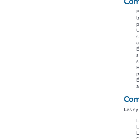
Com
P
l
p
U
s
a
É
s
s
É
p
É
a
Comm
Les sy
L
L
L