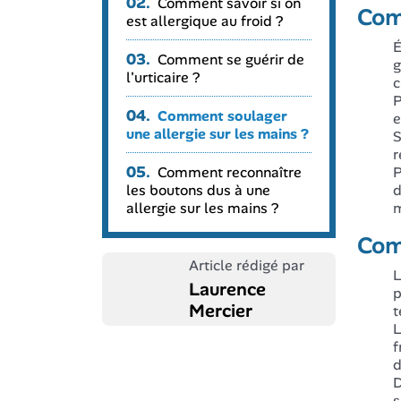
02.
Comment savoir si on
Comm
est allergique au froid ?
É
03.
Comment se guérir de
g
l'urticaire ?
c
P
04.
Comment soulager
e
une allergie sur les mains ?
S
r
05.
Comment reconnaître
P
les boutons dus à une
d
allergie sur les mains ?
m
Comm
Article rédigé par
L
Laurence
p
Mercier
t
L
f
d
D
s