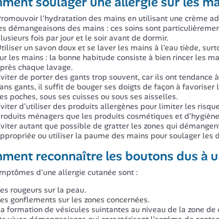
ment soulager une allergie sur les ma
romouvoir l'hydratation des mains en utilisant une crème a
es démangeaisons des mains : ces soins sont particulièrement
lusieurs fois par jour et le soir avant de dormir.
tiliser un savon doux et se laver les mains à l'eau tiède, surt
ur les mains : la bonne habitude consiste à bien rincer les mai
près chaque lavage.
viter de porter des gants trop souvent, car ils ont tendance 
ans gants, il suffit de bouger ses doigts de façon à favoriser 
es poches, sous ses cuisses ou sous ses aisselles.
viter d'utiliser des produits allergènes pour limiter les risque
roduits ménagers que les produits cosmétiques et d'hygiène
viter autant que possible de gratter les zones qui démangent
ppropriée ou utiliser la paume des mains pour soulager les 
ent reconnaître les boutons dus à un
mptômes d'une allergie cutanée sont :
es rougeurs sur la peau.
es gonflements sur les zones concernées.
a formation de vésicules suintantes au niveau de la zone de 