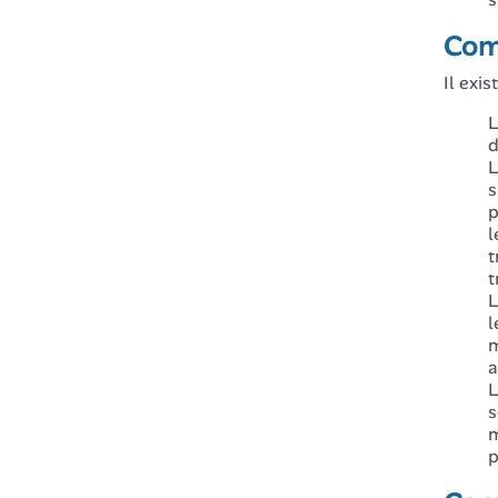
Comm
Il exis
L
d
L
s
p
l
t
t
L
l
m
a
L
s
m
p