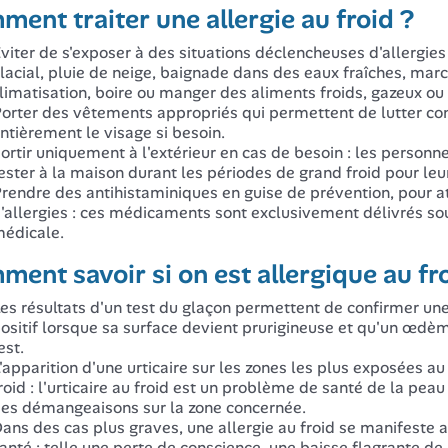
ent traiter une allergie au froid ?
viter de s'exposer à des situations déclencheuses d'allergies
lacial, pluie de neige, baignade dans des eaux fraîches, marche
limatisation, boire ou manger des aliments froids, gazeux ou
orter des vêtements appropriés qui permettent de lutter contr
ntièrement le visage si besoin.
ortir uniquement à l'extérieur en cas de besoin : les personn
ester à la maison durant les périodes de grand froid pour leur
rendre des antihistaminiques en guise de prévention, pour at
'allergies : ces médicaments sont exclusivement délivrés sou
édicale.
ent savoir si on est allergique au fr
es résultats d'un test du glaçon permettent de confirmer une a
ositif lorsque sa surface devient prurigineuse et qu'un œdè
est.
'apparition d'une urticaire sur les zones les plus exposées au 
roid : l'urticaire au froid est un problème de santé de la pea
es démangeaisons sur la zone concernée.
ans des cas plus graves, une allergie au froid se manifest
anté : telle une perte de conscience, une baisse flagrante de 