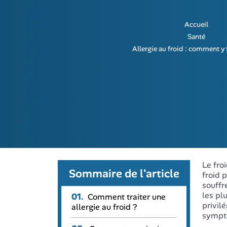
Accueil
Santé
Allergie au froid : comment y f
Le fro
Sommaire de l'article
froid 
souffr
les pl
01.
Comment traiter une
privil
allergie au froid ?
symptô