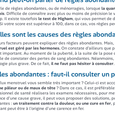
le de règles abondantes, ou de ménorragies, lorsque
la qua
ois
. Difficile de connaître avec plus ou moins de précision l
p. Il existe toutefois
le test de Higham
, qui vous permet de d
 Si votre score est supérieur à 100, dans ce cas, vos règles p
les sont les causes des règles abond
urs facteurs peuvent expliquer des règles abondantes. Mais, 
uel est géré par les hormones.
On constate d'ailleurs que p
st important. Au moment de la puberté, à la suite de la pose d
le de constater des pertes de sang abondantes. Néanmoins, 
ogie plus grave. De ce fait,
il ne faut pas hésiter à consulter
.
es abondantes : faut-il consulter un 
flux menstruel vous semble très important ? Celui-ci est a
ne pâleur ou de maux de tête
? Dans ce cas, il est préférabl
sionnel de santé réalisera les examens nécessaires, pour me
nce d'une cause grave, il peut vous proposer des solutions, 
antes :
un traitement contre la douleur, ou une cure en fer
, 
ant peut être à l'origine d'une carence en fer.