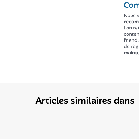
Com
Nous v
reco
l'on r
conten
friendl
de règ
mainte
Articles similaires dans