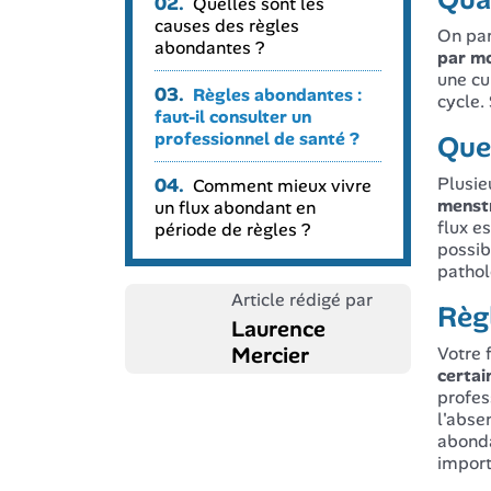
02.
Quelles sont les
causes des règles
On par
abondantes ?
par m
une cu
03.
Règles abondantes :
cycle.
faut-il consulter un
professionnel de santé ?
Quel
Plusie
04.
Comment mieux vivre
menstr
un flux abondant en
flux e
période de règles ?
possib
pathol
Article rédigé par
Règl
Laurence
Mercier
Votre 
certai
profes
l'abse
abond
import