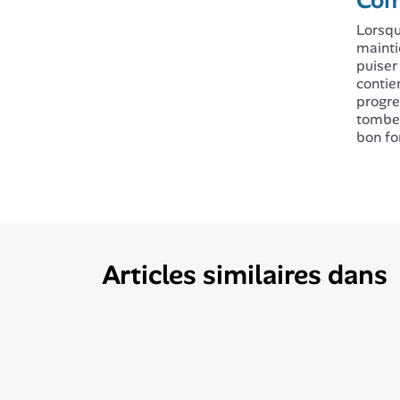
Com
Lorsq
mainti
puiser
contie
progre
tomber
bon fo
Articles similaires dans