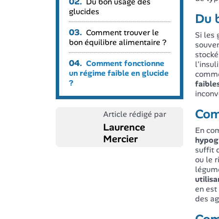
02.
Du bon usage des
glucides
Du 
03.
Comment trouver le
Si les
bon équilibre alimentaire ?
souven
stocké
04.
Comment fonctionne
l'insu
un régime faible en glucide
comme 
?
faible
inconv
Com
Article rédigé par
Laurence
En co
Mercier
hypog
suffit
ou le r
légume
utilis
en est
des ag