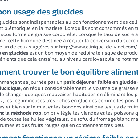
bon usage des glucides
 glucides sont indispensables au bon fonctionnement des cel
t pléthorique en la matière. Lorsqu'ils sont consommés en tro
 sous forme de graisse corporelle. Lorsque le taux de sucre 
line, cette hormone destinée à réguler la conversion du sucre
un de ceux suggérés sur http://www.clinique-de-vinci.com/
s en glucides
est un bon moyen de réduire le risque de produ
énients que cela entraîne, au niveau cardiovasculaire notamm
ment trouver le bon équilibre aliment
mmençant sa journée par un
petit déjeuner faible en glucide
lucidique
, on réduit considérablement le volume de graisse st
 de changer quelques mauvaises habitudes en éliminant les p
iz, les légumineuses très riches en glucides comme les pois, les
s et bien sûr le miel et les bonbons ainsi que les jus de frui
ant la méthode rop
, on privilégie les viandes et les poissons
 de toutes les huiles végétales, du tofu, du fromage blanc 
rumes et des fruits rouges qui en contiennent très peu.