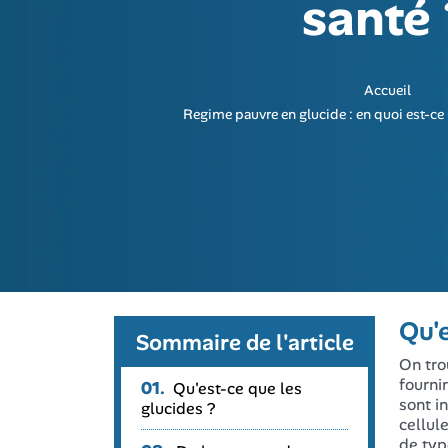
santé 
Accueil
Regime pauvre en glucide : en quoi est-ce 
Qu'e
Sommaire de l'article
On tro
fourni
01.
Qu'est-ce que les
sont i
glucides ?
cellul
de typ