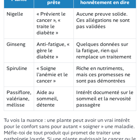
prête
honnêtement en dire
Nigelle
« Prévient le
Aucune preuve solide.
cancer », «
Ces allégations ne sont
traite le
pas validées
diabète »
Ginseng
Anti-fatigue, «
Quelques données sur
gère le
la fatigue, rien qui
diabète »
remplace un traitement
Spiruline
« Soigne
Riche en nutriments,
l'anémie et le
mais ces promesses ne
cancer »
sont pas démontrées
Passiflore,
Aide au
Intérêt documenté sur le
valériane,
sommeil,
sommeil et la nervosité
mélisse
détente
passagère
Tu vois la nuance : une plante peut avoir un vrai intérêt
pour le confort sans pour autant « soigner » une maladie.
Méfie-toi de tout produit qui promet de traiter une
pathologie lourde. Si une plante guérissait le cancer ou le