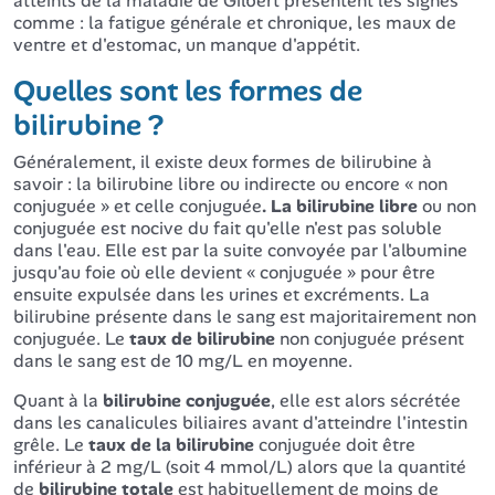
atteints de la maladie de Gilbert présentent les signes
comme : la fatigue générale et chronique, les maux de
ventre et d'estomac, un manque d'appétit.
Quelles sont les formes de
bilirubine ?
Généralement, il existe deux formes de bilirubine à
savoir : la bilirubine libre ou indirecte ou encore « non
conjuguée » et celle conjuguée
. La bilirubine libre
ou non
conjuguée est nocive du fait qu'elle n'est pas soluble
dans l'eau. Elle est par la suite convoyée par l'albumine
jusqu'au foie où elle devient « conjuguée » pour être
ensuite expulsée dans les urines et excréments. La
bilirubine présente dans le sang est majoritairement non
conjuguée. Le
taux de bilirubine
non conjuguée présent
dans le sang est de 10 mg/L en moyenne.
Quant à la
bilirubine conjuguée
, elle est alors sécrétée
dans les canalicules biliaires avant d'atteindre l'intestin
grêle. Le
taux de la bilirubine
conjuguée doit être
inférieur à 2 mg/L (soit 4 mmol/L) alors que la quantité
de
bilirubine totale
est habituellement de moins de